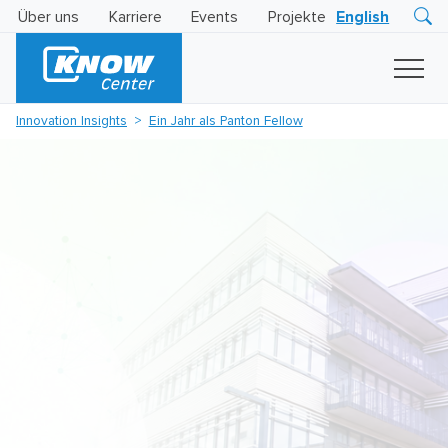
Über uns
Karriere
Events
Projekte
English
Research
Innovation
Insights
Innovation Insights
Ein Jahr als Panton Fellow
Business
AI
LEVATOR
Solutions
KI
-
Gütesiegel