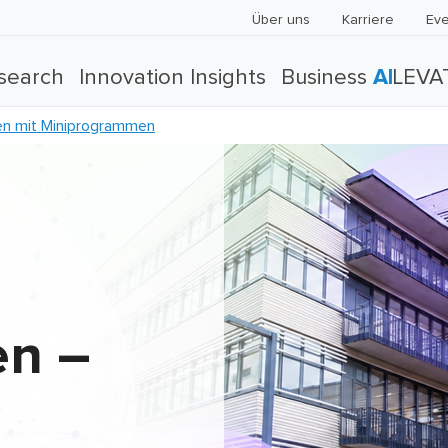
Über uns
Karriere
Eve
search
Innovation Insights
Business
AI
LEVA
nen mit Miniprogrammen
en –