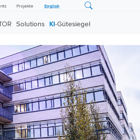
nts
Projekte
English
TOR
Solutions
KI
-Gütesiegel