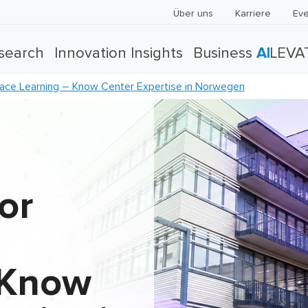
Über uns
Karriere
Eve
search
Innovation Insights
Business
AI
LEVA
lace Learning – Know Center Expertise in Norwegen
or
 Know