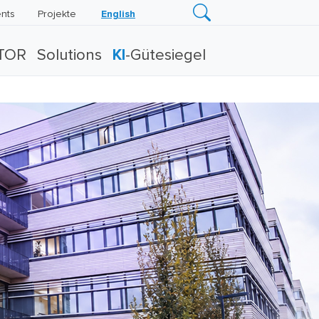
nts
Projekte
English
TOR
Solutions
KI
-Gütesiegel