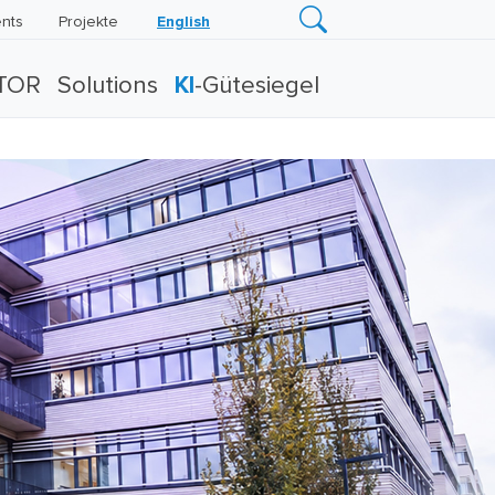
nts
Projekte
English
TOR
Solutions
KI
-Gütesiegel