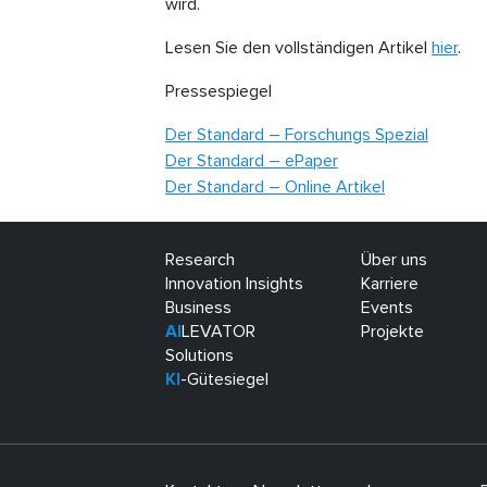
wird.
Lesen Sie den vollständigen Artikel
hier
.
Pressespiegel
Der Standard – Forschungs Spezial
Der Standard – ePaper
Der Standard – Online Artikel
Research
Über uns
Innovation Insights
Karriere
Business
Events
AI
LEVATOR
Projekte
Solutions
KI
-Gütesiegel