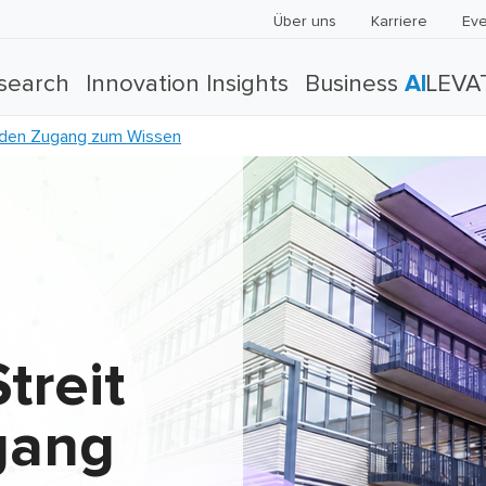
Über uns
Karriere
Eve
search
Innovation Insights
Business
AI
LEVA
m den Zugang zum Wissen
treit
gang