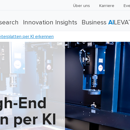
Über uns
Karriere
Eve
search
Innovation Insights
Business
AI
LEVA
terplatten per KI erkennen
gh-End
n per KI