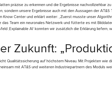
platten präzise zu erkennen und die Ergebnisse nachvollziehbar zu 
n, sondern unsere Ergebnisse auch mit den Aussagen der AT&S T
m Know Center und erklärt weiter: „Zuerst musste unser Algorith
e das Team ein neuronales Netzwerk und fütterte es mit Bilddaten 
d ‚Explainable AI‘ konnten wir zusätzlich die Erklärung liefern, 
er Zukunft: „Produkti
glicht Qualitätssicherung auf höchstem Niveau. Mit Projekten wie
emeinsam mit AT&S und weiteren Industriepartnern des Moduls weit