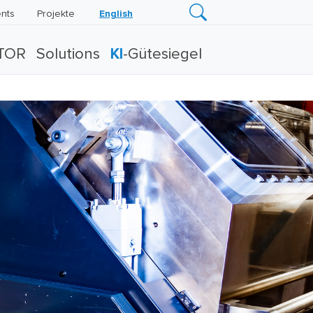
nts
Projekte
English
TOR
Solutions
KI
-Gütesiegel