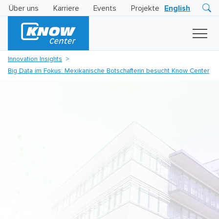
Über uns
Karriere
Events
Projekte
English
Research
Innovation
Insights
Innovation Insights
Business
Big Data im Fokus: Mexikanische Botschafterin besucht Know Center
AI
LEVATOR
Solutions
KI
-
Gütesiegel