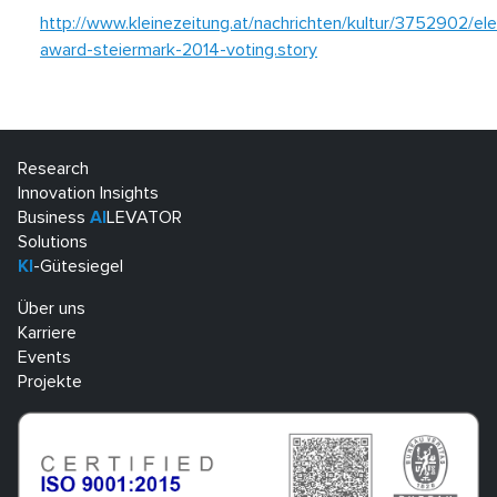
http://www.kleinezeitung.at/nachrichten/kultur/3752902/el
award-steiermark-2014-voting.story
Research
Innovation Insights
Business
AI
LEVATOR
Solutions
KI
-Gütesiegel
Über uns
Karriere
Events
Projekte