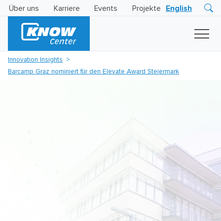
Über uns
Karriere
Events
Projekte
English
Research
Innovation
Insights
Innovation Insights
Business
Barcamp Graz nominiert für den Elevate Award Steiermark
AI
LEVATOR
Solutions
KI
-
Gütesiegel