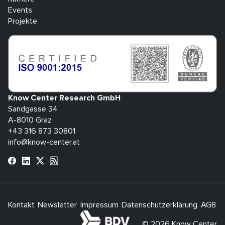
Events
Projekte
Know Center Research GmbH
Sandgasse 34
A-8010 Graz
+43 316 873 30801
info@know-center.at
Kontakt
Newsletter
Impressum
Datenschutzerklärung
AGB
H
bdva
© 2026 Know Center