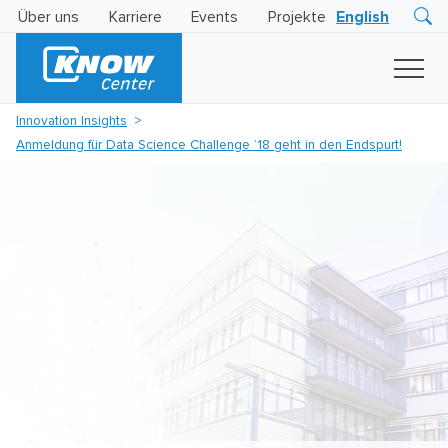
Über uns
Karriere
Events
Projekte
English
Research
Innovation
Insights
Innovation Insights
Business
Anmeldung für Data Science Challenge ’18 geht in den Endspurt!
AI
LEVATOR
Solutions
KI
-
Gütesiegel