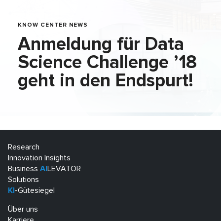
KNOW CENTER NEWS
Anmeldung für Data
Science Challenge ’18
geht in den Endspurt!
Research
Innovation Insights
Business
AI
LEVATOR
Solutions
KI
-Gütesiegel
Über uns
Karriere