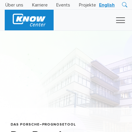
Über uns
Karriere
Events
Projekte
English
Research
Innovation
Insights
Business
AI
LEVATOR
Solutions
KI
-
Gütesiegel
DAS PORSCHE–PROGNOSETOOL