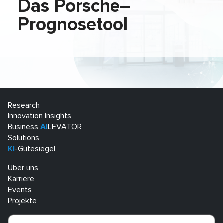
Das Porsche–
Prognosetool
Research
Innovation Insights
Business
AI
LEVATOR
Solutions
KI
-Gütesiegel
Über uns
Karriere
Events
Projekte