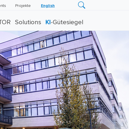
nts
Projekte
English
TOR
Solutions
KI
-Gütesiegel