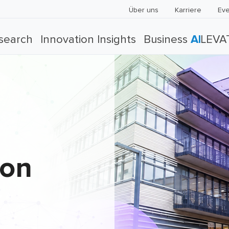
Über uns
Karriere
Eve
search
Innovation Insights
Business
AI
LEVA
von