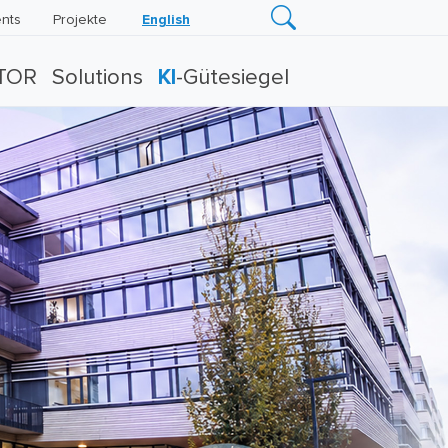
nts
Projekte
English
TOR
Solutions
KI
-Gütesiegel