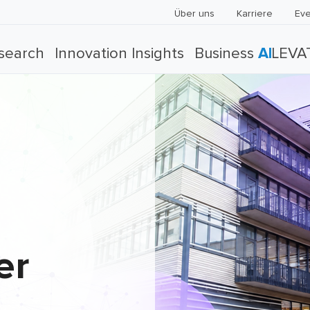
Über uns
Karriere
Eve
search
Innovation Insights
Business
AI
LEVA
er