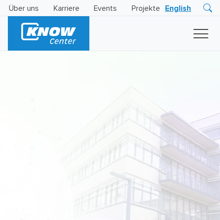
Über uns
Karriere
Events
Projekte
English
Research
Innovation
Insights
Business
AI
LEVATOR
Solutions
KI
-
Gütesiegel