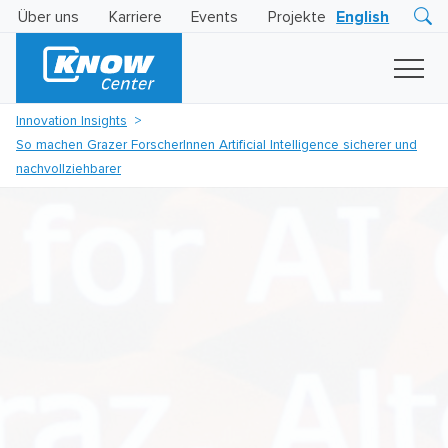
Über uns
Karriere
Events
Projekte
English
Research
Innovation
Insights
Innovation Insights
Business
So machen Grazer ForscherInnen Artificial Intelligence sicherer und
AI
LEVATOR
nachvollziehbarer
Solutions
KI
-
Gütesiegel