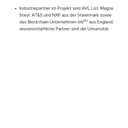
Industriepartner im Projekt sind AVL List, Magna
Steyr, AT&S und NXP aus der Steiermark sowie
42
das Blockchain-Unternehmen IoV
aus England;
wissenschaftliche Partner sind die Universität
Passau, die KU Leuven und die niederländische
Universität Twente.
Über das Know Center:
Das Know Center GmbH – Research Center for Data-
Driven Business & Big Data Analytics (Know Center)
am Campus Inffeldgasse in Graz ist eines der
führenden europäisches Forschungszentren für Data-
Driven Business und AI und erste Anlaufstelle für
Österreichs Wirtschaft. Seit 20 Jahren werden
namhafte Unternehmen dabei unterstützt, Daten als
Erfolgsfaktor zu nutzen. Das im Rahmen von COMET
geförderte Kompetenzzentrum ist außerdem die