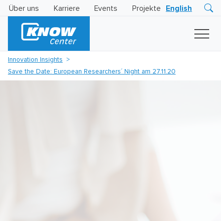
Über uns
Karriere
Events
Projekte
English
Research
Innovation
Insights
Innovation Insights
Business
Save the Date: European Researchers´ Night am 27.11.20
AI
LEVATOR
Solutions
KI
-
Gütesiegel