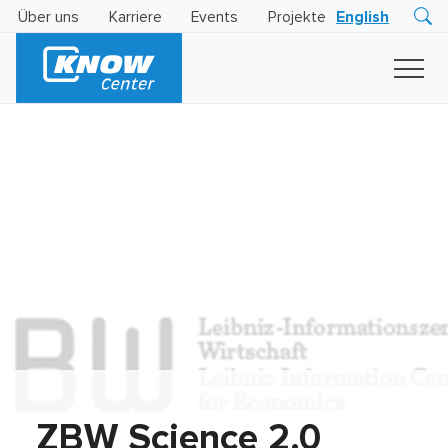
Über uns
Karriere
Events
Projekte
English
Research
Innovation
Insights
Business
AI
LEVATOR
Solutions
KI
-
Gütesiegel
ZBW Science 2.0