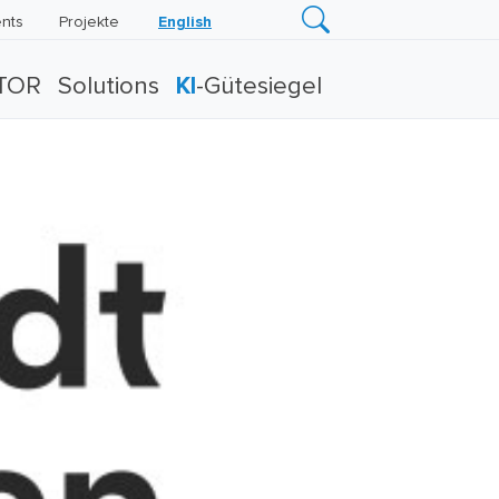
nts
Projekte
English
TOR
Solutions
KI
-Gütesiegel