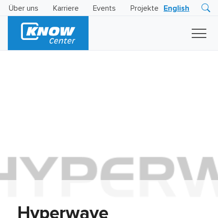
Über uns
Karriere
Events
Projekte
English
Research
Innovation
Insights
Business
AI
LEVATOR
Solutions
KI
-
Gütesiegel
Hyperwave