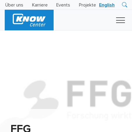
Über uns
Karriere
Events
Projekte
English
Research
Innovation
Insights
Business
AI
LEVATOR
Solutions
KI
-
Gütesiegel
FFG