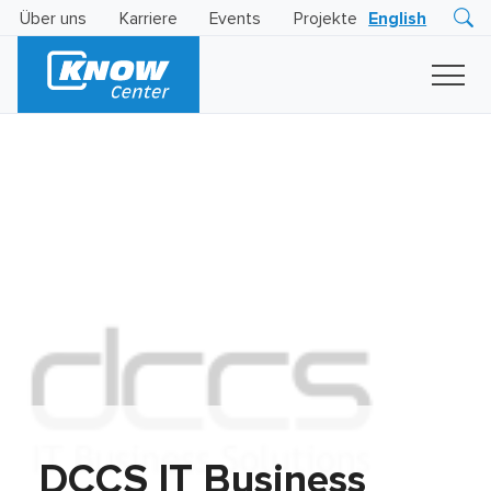
Über uns
Karriere
Events
Projekte
English
Research
Innovation
Insights
Business
AI
LEVATOR
Solutions
KI
-
Gütesiegel
DCCS IT Business