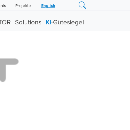
nts
Projekte
English
TOR
Solutions
KI
-Gütesiegel