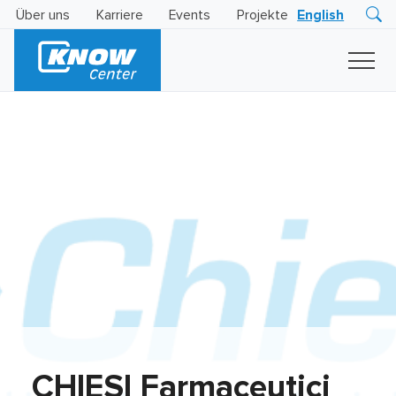
Über uns
Karriere
Events
Projekte
English
Research
Innovation
Insights
Business
AI
LEVATOR
Solutions
KI
-
Gütesiegel
CHIESI Farmaceutici