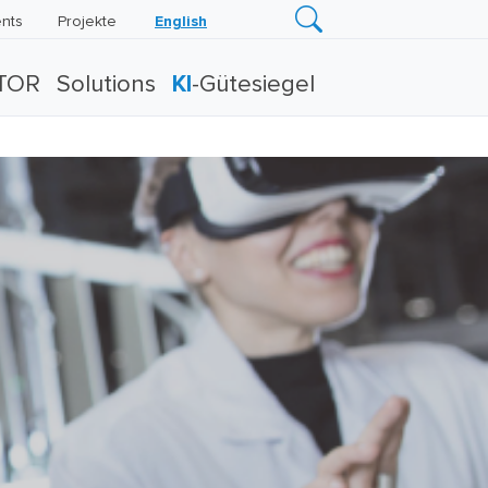
nts
Projekte
English
TOR
Solutions
KI
-Gütesiegel