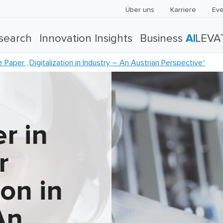
Über uns
Karriere
Eve
search
Innovation Insights
Business
AI
LEVA
 Paper „Digitalization in Industry – An Austrian Perspective“
r in
r
ion in
An