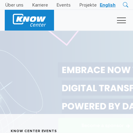
Über uns
Karriere
Events
Projekte
English
Research
Innovation
Insights
Business
AI
LEVATOR
Solutions
KI
-
Gütesiegel
KNOW CENTER EVENTS