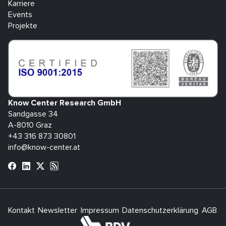
Karriere
Events
Projekte
Know Center Research GmbH
Sandgasse 34
A-8010 Graz
+43 316 873 30801
info@know-center.at
Kontakt
Newsletter
Impressum
Datenschutzerklärung
AGB
H
bdva