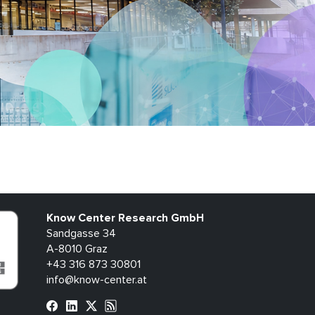
Know Center Research GmbH
Sandgasse 34
A-8010 Graz
+43 316 873 30801
info@know-center.at