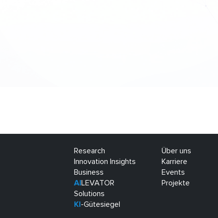
Research
Über uns
Innovation Insights
Karriere
Business
Events
AI
LEVATOR
Projekte
Solutions
KI
-Gütesiegel