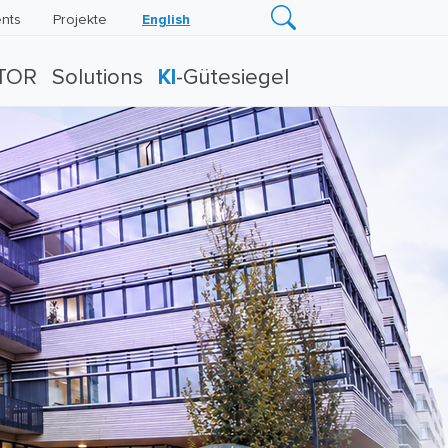
nts
Projekte
English
TOR
Solutions
KI
-Gütesiegel