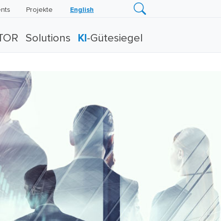
nts
Projekte
English
TOR
Solutions
KI
-Gütesiegel