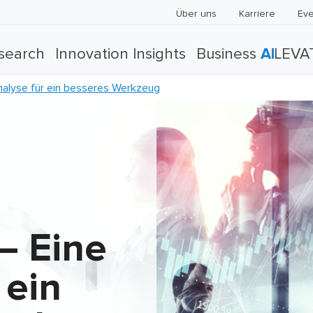
Über uns
Karriere
Eve
search
Innovation Insights
Business
AI
LEVA
alyse für ein besseres Werkzeug
– Eine
 ein