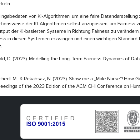
keln.
ngabedaten von KI-Algorithmen, um eine faire Datendarstellung z
ktionsweise der KI-Algorithmen selbst anzupassen, um Fairness zu
ut der KI-basierten Systeme in Richtung Fairness zu verändern, 
ess in diesen Systemen erzwingen und einen wichtigen Standard 
n.
& Kowald, D. (2023). Modelling the Long-Term Fairness Dynamics of 
 K., Schedl, M., & Rekabsaz, N. (2023). Show me a „Male Nurse“! How 
roceedings of the 2023 Edition of the ACM CHI Conference on Hu