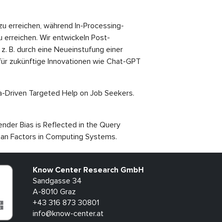
u erreichen, während In-Processing-
 erreichen. Wir entwickeln Post-
z. B. durch eine Neueinstufung einer
für zukünftige Innovationen wie Chat-GPT
Data-Driven Targeted Help on Job Seekers.
Gender Bias is Reflected in the Query
man Factors in Computing Systems.
Know Center Research GmbH
Sandgasse 34
A-8010 Graz
+43 316 873 30801
info@know-center.at