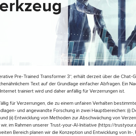
erkzeug
rative Pre-Trained Transformer 3“, erhält derzeit über die Chat-
enähnlichem Text auf der Grundlage einfacher Abfragen. Ein Nach
rnet trainiert wird und daher anfällig für Verzerrungen ist.
fällig für Verzerrungen, die zu einem unfairen Verhalten bestimm
lagen- und angewandte Forschung in zwei Hauptbereichen: (i) De
nd (ii) Entwicklung von Methoden zur Abschwächung von Verzer
ir, im Rahmen unserer Trust-your-AI-Initiative (https://trustyour.
 zweiten Bereich planen wir die Konzeption und Entwicklung von In