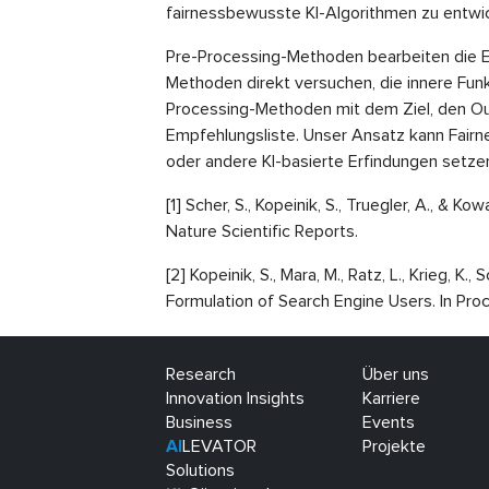
fairnessbewusste KI-Algorithmen zu entwic
Pre-Processing-Methoden bearbeiten die Ei
Methoden direkt versuchen, die innere Fun
Processing-Methoden mit dem Ziel, den Outp
Empfehlungsliste. Unser Ansatz kann Fairn
oder andere KI-basierte Erfindungen setze
[1] Scher, S., Kopeinik, S., Truegler, A., 
Nature Scientific Reports.
[2] Kopeinik, S., Mara, M., Ratz, L., Krieg,
Formulation of Search Engine Users. In P
Research
Über uns
Innovation Insights
Karriere
Business
Events
AI
LEVATOR
Projekte
Solutions